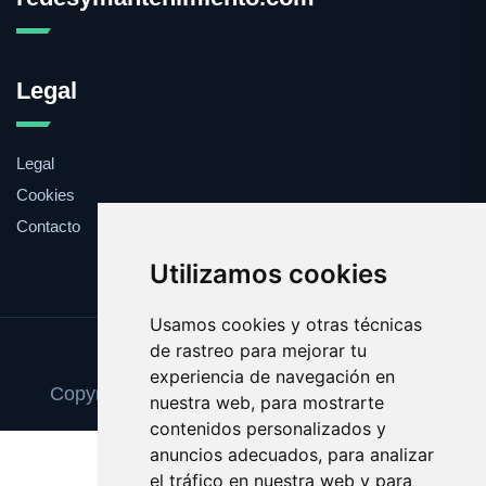
Legal
Legal
Cookies
Contacto
Utilizamos cookies
Usamos cookies y otras técnicas
de rastreo para mejorar tu
Update cookies preferences
experiencia de navegación en
Copyright © 2025 redesymantenimiento.com
nuestra web, para mostrarte
contenidos personalizados y
anuncios adecuados, para analizar
el tráfico en nuestra web y para