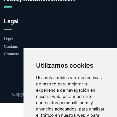
Legal
Legal
Cookies
Contacto
Utilizamos cookies
Usamos cookies y otras técnicas
de rastreo para mejorar tu
Update cookies preferences
experiencia de navegación en
Copyright © 2025 redesymantenimiento.com
nuestra web, para mostrarte
contenidos personalizados y
anuncios adecuados, para analizar
el tráfico en nuestra web y para