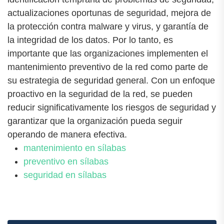
actualizaciones oportunas de seguridad, mejora de
la protección contra malware y virus, y garantía de
la integridad de los datos. Por lo tanto, es
importante que las organizaciones implementen el
mantenimiento preventivo de la red como parte de
su estrategia de seguridad general. Con un enfoque
proactivo en la seguridad de la red, se pueden
reducir significativamente los riesgos de seguridad y
garantizar que la organización pueda seguir
operando de manera efectiva.
mantenimiento en sílabas
preventivo en sílabas
seguridad en sílabas