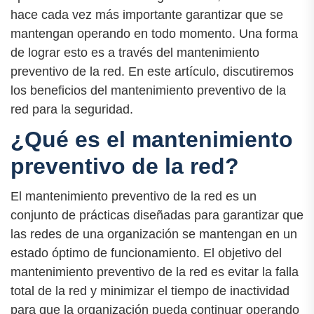
hace cada vez más importante garantizar que se
mantengan operando en todo momento. Una forma
de lograr esto es a través del mantenimiento
preventivo de la red. En este artículo, discutiremos
los beneficios del mantenimiento preventivo de la
red para la seguridad.
¿Qué es el mantenimiento
preventivo de la red?
El mantenimiento preventivo de la red es un
conjunto de prácticas diseñadas para garantizar que
las redes de una organización se mantengan en un
estado óptimo de funcionamiento. El objetivo del
mantenimiento preventivo de la red es evitar la falla
total de la red y minimizar el tiempo de inactividad
para que la organización pueda continuar operando