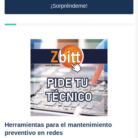
¡Sorpréndeme!
Herramientas para el mantenimiento
preventivo en redes